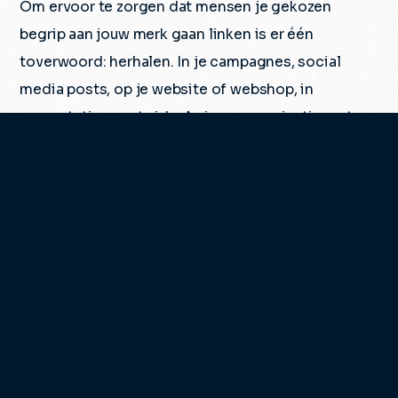
Om ervoor te zorgen dat mensen je gekozen
begrip aan jouw merk gaan linken is er één
toverwoord: herhalen. In je campagnes, social
media posts, op je website of webshop, in
presentaties, met video’s, in communicatie met
klanten, maar zeker ook in je interne communicatie
met collega’s. Wij helpen je om bij het doorvoeren
van je boodschap in al je uitingen.
Dit maakt brand marketing en content marketing
een proces van de lange adem. Maar, als je het
goed doet, wél met een duurzaam resultaat. Een
liefhebbersmerk dat top-of-mind is bij de
doelgroep en klanten en collega’s aantrekt die
langer blijven, meer besteden, maximaal betrokken