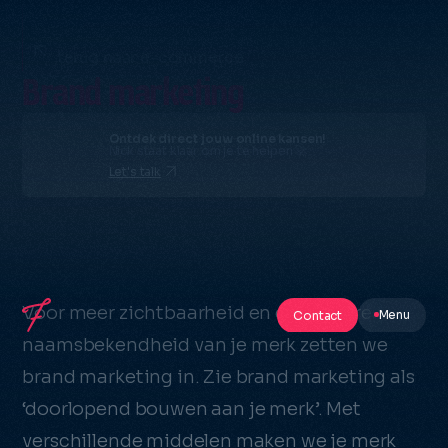
terug naar e-commerce
Brand marketing
Ontdek direct jouw online kansen!
Nick staat klaar om je te helpen 🚀
Let's talk
Voor meer zichtbaarheid en een betere
Contact
Menu
naamsbekendheid van je merk zetten we
brand marketing in. Zie brand marketing als
‘doorlopend bouwen aan je merk’. Met
verschillende middelen maken we je merk