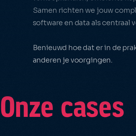
Zoekmach
Samen richten we jouw complet
Conversie
Zoekmach
software en data als centraal 
Internati
Benieuwd hoe dat er in de prak
anderen je voorgingen.
Onze cases