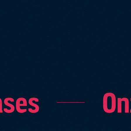
ases
On