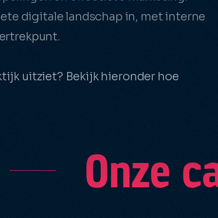
ine adverteren (SEA)
Data & doorontwikkeling
e digitale landschap in, met interne
optimalisatie
ineoptimalisatie (SEO)
vertrekpunt.
onale marketing
tijk uitziet? Bekijk hieronder hoe
Onze c