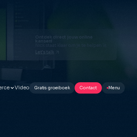
Ontdek direct jouw online
kansen!
Nick staat klaar om je te helpen 🚀
Let's talk
erce
Video
Gratis groeiboek
Contact
Menu
ting
s
y
mmerce