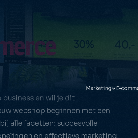
merce
Marketing
E-comm
business en wil je dit
 & Branding
B2B e-commerce
Social media marke
Craft
e jouw webshop beginnen met een
 branding
B2C e-commerce
Social media video'
Shopif
bij alle facetten: succesvolle
Portals & intranetten
Social content
WooCo
Webshop koppelen
E-mailmarketing
ppelingen en effectieve marketing.