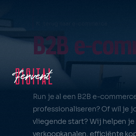
terug naar e-commerce
B2B e-com
Run je al een B2B e-commerce 
Strategie
professionaliseren? Of wil j
Employer
vliegende start? Wij helpen je 
Websites
Content
verkoopkanalen, efficiënte ko