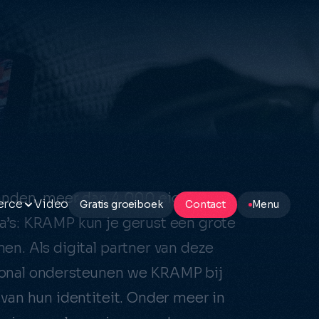
landen, meer dan 4.000 eigen
erce
Video
Gratis groeiboek
Contact
Menu
a’s: KRAMP kun je gerust een grote
ting
en. Als digital partner van deze
s
y
ional ondersteunen we KRAMP bij
mmerce
 van hun identiteit. Onder meer in