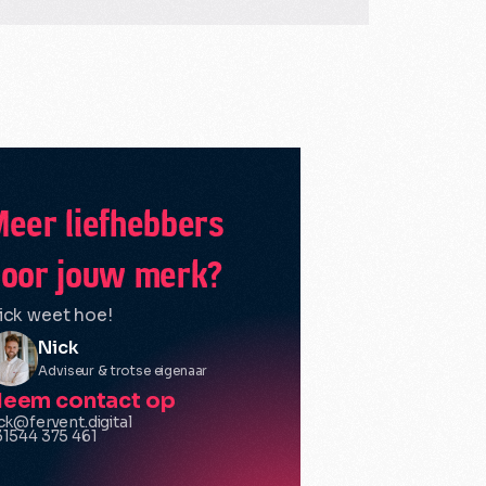
eer liefhebbers
oor jouw merk?
ick weet hoe!
Nick
Adviseur & trotse eigenaar
eem contact op
ck@fervent.digital
1544 375 461