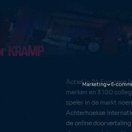
or KRAMP
Actief in 24 Europese 
Marketing
E-comm
merken en 3.100 colleg
 & Branding
B2B e-commerce
Social media marke
Craft
speler in de markt noem
 branding
B2C e-commerce
Social media video'
Shopif
Achterhoekse internat
Portals & intranetten
Social content
WooCo
de online doorvertaling
Webshop koppelen
E-mailmarketing