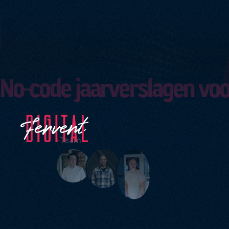
No-code jaarverslagen vo
+
Team
Strategie
Employer
Websites
Content