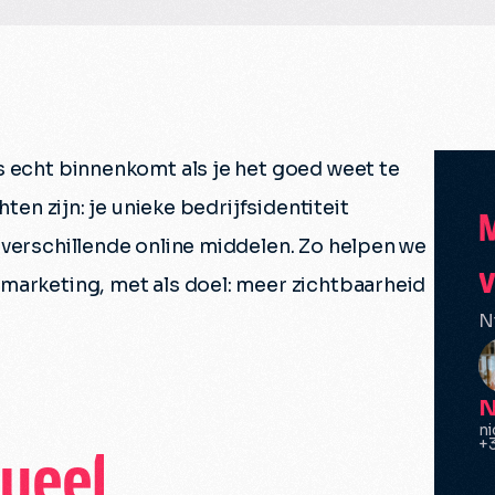
s echt binnenkomt als je het goed weet te
ten zijn: je unieke bedrijfsidentiteit
M
 verschillende online middelen. Zo helpen we
v
marketing, met als doel: meer zichtbaarheid
N
N
ni
+3
sueel