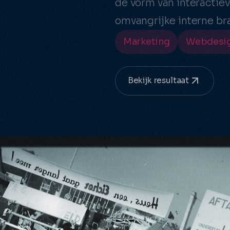
de vorm van interactiev
ine adverteren (SEA)
Data & doorontwikkeling
optimalisatie
omvangrijke interne bran
ineoptimalisatie (SEO)
Marketing
Webdesi
onale marketing
Bekijk resultaat