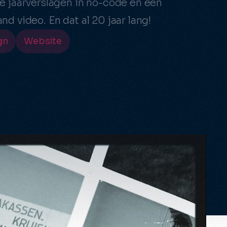
e jaarverslagen in no-code en een
d video. En dat al 20 jaar lang!
gn
Website