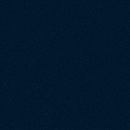
ine adverteren (SEA)
Data & doorontwikkeling
optimalisatie
ineoptimalisatie (SEO)
onale marketing