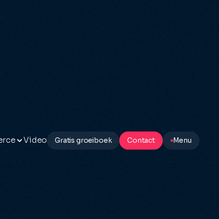
erce
Video
Gratis groeiboek
Contact
Menu
ting
s
y
mmerce