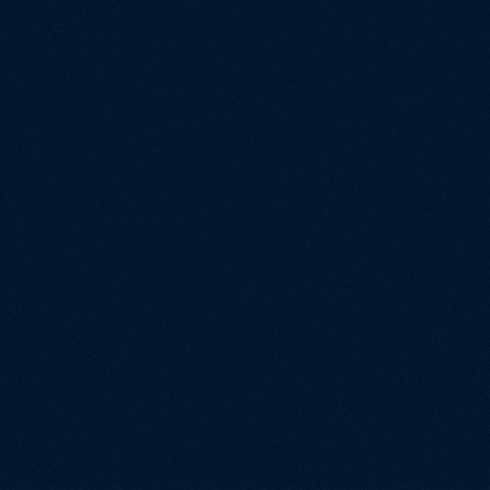
Zoekmach
Conversie
Zoekmach
Internati