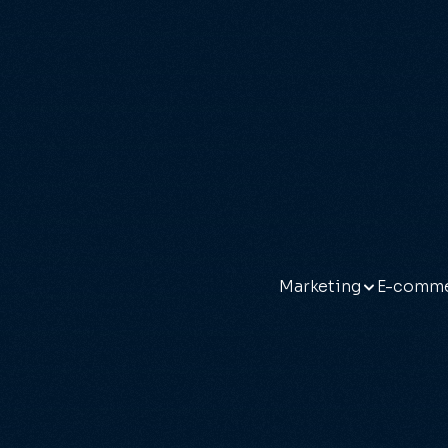
Marketing
E-comm
 & Branding
B2B e-commerce
Social media marke
Craft
 branding
B2C e-commerce
Social media video'
Shopif
Portals & intranetten
Social content
WooCo
Webshop koppelen
E-mailmarketing