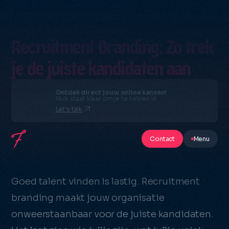
Recruitment Branding: Zo trek
je de juiste kandidaten aan
Ontdek direct jouw online kansen!
Nick staat klaar om je te helpen 🚀
Let's talk
Contact
Menu
Goed talent vinden is lastig. Recruitment
branding maakt jouw organisatie
onweerstaanbaar voor de juiste kandidaten.