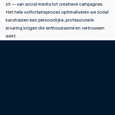
zit — van social media tot creatieve campagnes.
Het hele sollicitatieproces optimaliseren we zodat
kandidaten een persoonlijke, professionele
ervaring krijgen die enthousiasme en vertrouwen
wekt.
Aantrekken van talent begint
hier
Recruitment branding werkt alleen als je weet wie
je zoekt. Bij
Lely Center Zelhem
vertaalden we de
ideale kandidaat (servicemonteurs met passie
voor techniek en praktijk) naar vacaturevideo’s die